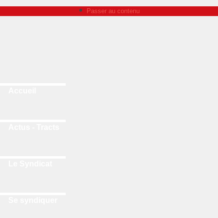
Passer au contenu
Accueil
Actus - Tracts
Le Syndicat
Se syndiquer