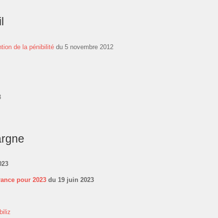
l
tion de la pénibilité
du 5 novembre 2012
3
argne
023
france pour 2023
du 19 juin 2023
iliz