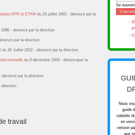
Se souveni
S'identifi
alariés APR et ETAM
du 24 juillet 1992 - dénoncé par la
M
p
 1996 - dénoncé par la direction
S'
énoncé par la direction
0
du 26 Juillet 2002 - dénoncé par la direction
ofessionnelle
du 9 décembre 2009 - dénoncépar la
dénoncé par la direction
GUI
direction
D
Nous vou
guide d
salariés d
e travail
en vers
version p
aux m